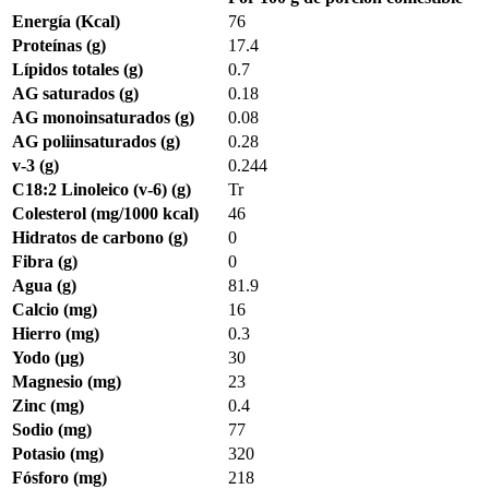
Energía (Kcal)
76
Proteínas (g)
17.4
Lípidos totales (g)
0.7
AG saturados (g)
0.18
AG monoinsaturados (g)
0.08
AG poliinsaturados (g)
0.28
v-3 (g)
0.244
C18:2 Linoleico (v-6) (g)
Tr
Colesterol (mg/1000 kcal)
46
Hidratos de carbono (g)
0
Fibra (g)
0
Agua (g)
81.9
Calcio (mg)
16
Hierro (mg)
0.3
Yodo (µg)
30
Magnesio (mg)
23
Zinc (mg)
0.4
Sodio (mg)
77
Potasio (mg)
320
Fósforo (mg)
218