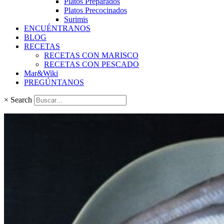
Platos Preparados
Platos Precocinados
Surimis
ENCUÉNTRANOS
BLOG
RECETAS
RECETAS CON MARISCO
RECETAS CON PESCADO
Mar&Wiki
PREGÚNTANOS
×
Search