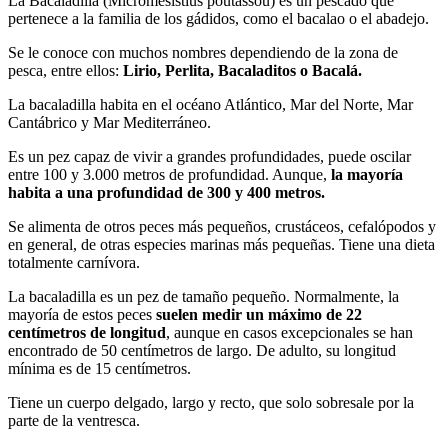
La Bacaladilla (Micromesistius poutassou) es un pescado que
pertenece a la familia de los gádidos, como el bacalao o el abadejo.
Se le conoce con muchos nombres dependiendo de la zona de
pesca, entre ellos:
Lirio, Perlita, Bacaladitos o Bacalá.
La bacaladilla habita en el océano Atlántico, Mar del Norte, Mar
Cantábrico y Mar Mediterráneo.
Es un pez capaz de vivir a grandes profundidades, puede oscilar
entre 100 y 3.000 metros de profundidad. Aunque,
la mayoría
habita a una profundidad de 300 y 400 metros.
Se alimenta de otros peces más pequeños, crustáceos, cefalópodos y
en general, de otras especies marinas más pequeñas. Tiene una dieta
totalmente carnívora.
La bacaladilla es un pez de tamaño pequeño. Normalmente, la
mayoría de estos peces
suelen medir un máximo de 22
centímetros de longitud
, aunque en casos excepcionales se han
encontrado de 50 centímetros de largo. De adulto, su longitud
mínima es de 15 centímetros.
Tiene un cuerpo delgado, largo y recto, que solo sobresale por la
parte de la ventresca.