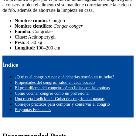
a conservar bien el alimento si se mantiene correctamente la cadena
de frío, además de ahorrarte la limpieza en casa.
Nombre común
: Congrio
Nombre científico
:
Conger conger
Familia
: Congridae
Clase
: Actinopterygii
Peso
: 3–30 kg
Longitud
: 100–200 cm
Índice
¿Qué es el congrio y por qué deberías tenerlo en tu radar?
Propiedades del congrio: salud en cada bocado
El gran dilema del congrio: cómo lidiar con las espinas
Cómo cocinar congrio como un profesional
Una receta tradicional: Guiso de congrio con patatas
Consejos prácticos para comprar y conservar el congrio
Preguntas Frecuentes