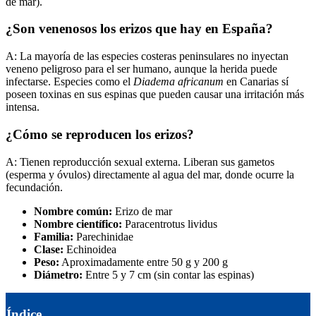
de mar).
¿Son venenosos los erizos que hay en España?
A: La mayoría de las especies costeras peninsulares no inyectan
veneno peligroso para el ser humano, aunque la herida puede
infectarse. Especies como el
Diadema africanum
en Canarias sí
poseen toxinas en sus espinas que pueden causar una irritación más
intensa.
¿Cómo se reproducen los erizos?
A: Tienen reproducción sexual externa. Liberan sus gametos
(esperma y óvulos) directamente al agua del mar, donde ocurre la
fecundación.
Nombre común:
Erizo de mar
Nombre científico:
Paracentrotus lividus
Familia:
Parechinidae
Clase:
Echinoidea
Peso:
Aproximadamente entre 50 g y 200 g
Diámetro:
Entre 5 y 7 cm (sin contar las espinas)
Índice