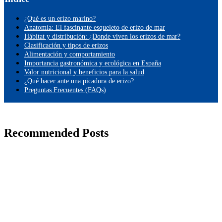
¿Qué es un erizo marino?
Anatomía: El fascinante esqueleto de erizo de mar
Hábitat y distribución: ¿Donde viven los erizos de mar?
Clasificación y tipos de erizos
Alimentación y comportamiento
Importancia gastronómica y ecológica en España
Valor nutricional y beneficios para la salud
¿Qué hacer ante una picadura de erizo?
Preguntas Frecuentes (FAQs)
Recommended Posts