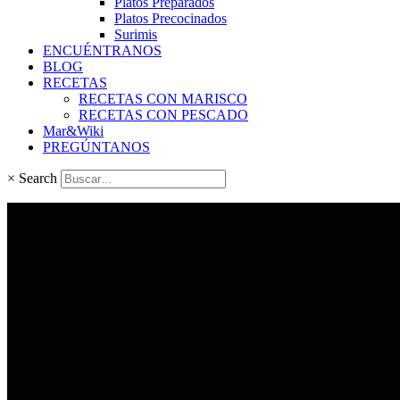
Platos Preparados
Platos Precocinados
Surimis
ENCUÉNTRANOS
BLOG
RECETAS
RECETAS CON MARISCO
RECETAS CON PESCADO
Mar&Wiki
PREGÚNTANOS
×
Search