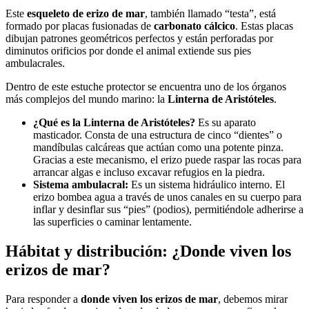
Este
esqueleto de erizo de mar
, también llamado “testa”, está
formado por placas fusionadas de
carbonato cálcico
. Estas placas
dibujan patrones geométricos perfectos y están perforadas por
diminutos orificios por donde el animal extiende sus pies
ambulacrales.
Dentro de este estuche protector se encuentra uno de los órganos
más complejos del mundo marino: la
Linterna de Aristóteles
.
¿Qué es la Linterna de Aristóteles?
Es su aparato
masticador. Consta de una estructura de cinco “dientes” o
mandíbulas calcáreas que actúan como una potente pinza.
Gracias a este mecanismo, el erizo puede raspar las rocas para
arrancar algas e incluso excavar refugios en la piedra.
Sistema ambulacral:
Es un sistema hidráulico interno. El
erizo bombea agua a través de unos canales en su cuerpo para
inflar y desinflar sus “pies” (podios), permitiéndole adherirse a
las superficies o caminar lentamente.
Hábitat y distribución: ¿Donde viven los
erizos de mar?
Para responder a
donde viven los erizos de mar
, debemos mirar