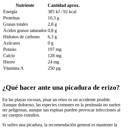
Nutriente
Cantidad aprox.
Energía
385 kJ / 92 kcal
Proteínas
10,3 g
Grasas totales
2,8 g
Ácidos grasos saturados
0,8 g
Hidratos de carbono
6,3 g
Azúcares
0 g
Potasio
197 mg
Calcio
128 mg
Hierro
24 mg
Vitamina A
250 µg
¿Qué hacer ante una picadura de erizo?
En las playas rocosas, pisar un erizo es un accidente posible.
Aunque doloroso, las especies comunes en la península no suelen
ser peligrosas, aunque sus espinas pueden provocar infecciones al
ser cuerpos extraños.
Si sufres una picadura, la recomendación general es mantener la