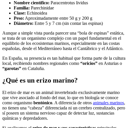
Nombre científico:
Paracentrotus lividus
Familia:
Parechinidae
Clase:
Echinoidea
Peso:
Aproximadamente entre 50 g y 200 g
Diámetro:
Entre 5 y 7 cm (sin contar las espinas)
Aunque a simple vista pueda parecer una “bola de espinas” estática,
se trata de un organismo complejo con un papel fundamental en el
equilibrio de los ecosistemas marinos, especialmente en las costas
españolas, desde el Mediterráneo hasta el Cantábrico y el Atlántico.
En España, su presencia es tan habitual que forma parte de la cultura
local, recibiendo nombres regionales como
“oricios”
en Asturias o
“garotas”
en Cataluña.
¿Qué es un erizo marino?
El erizo de mar es un animal invertebrado exclusivamente marino
que vive asociado al fondo del mar, lo que en biología se conoce
como organismo
bentónico
. A diferencia de otros
animales marinos
,
no tienen una “cabeza” diferenciada ni un cerebro centralizado, pero
sí poseen un sistema nervioso capaz de detectar luz, sustancias
químicas y depredadores.
Si analizamos el
erizo de mar y sus características
principales,