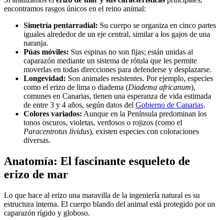
encontramos rasgos únicos en el reino animal:
Simetría pentarradial:
Su cuerpo se organiza en cinco partes
iguales alrededor de un eje central, similar a los gajos de una
naranja.
Púas móviles:
Sus espinas no son fijas; están unidas al
caparazón mediante un sistema de rótula que les permite
moverlas en todas direcciones para defenderse y desplazarse.
Longevidad:
Son animales resistentes. Por ejemplo, especies
como el erizo de lima o diadema (
Diadema africanum
),
comunes en Canarias, tienen una esperanza de vida estimada
de entre 3 y 4 años, según datos del
Gobierno de Canarias
.
Colores variados:
Aunque en la Península predominan los
tonos oscuros, violetas, verdosos o rojizos (como el
Paracentrotus lividus
), existen especies con coloraciones
diversas.
Anatomía: El fascinante esqueleto de
erizo de mar
Lo que hace al erizo una maravilla de la ingeniería natural es su
estructura interna. El cuerpo blando del animal está protegido por un
caparazón rígido y globoso.